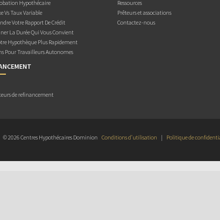
obation Hypothécaire
Ressources
e Vs Taux Variable
Prêteurs et associations
dre Votre Rapport De Crédit
Contactez-nous
ner La Durée Qui Vous Convient
otre Hypothèque Plus Rapidement
ns Pour Travailleurs Autonomes
NANCEMENT
teurs de refinancement
© 2026 Centres Hypothécaires Dominion
Conditions d’utilisation
|
Politique de confidenti