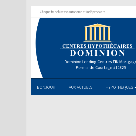
Chaque franchise est autonome et indépendante
Dominion Lending Centres FIN Mortgag
Permis de Courtage #12825
BONJOUR
TAUX ACTUELS
HYPOTHÈQUES