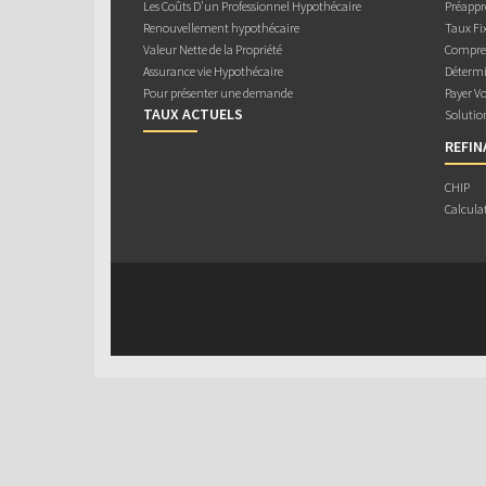
Les Coûts D’un Professionnel Hypothécaire
Préappr
Renouvellement hypothécaire
Taux Fix
Valeur Nette de la Propriété
Compren
Assurance vie Hypothécaire
Détermi
Pour présenter une demande
Payer V
TAUX ACTUELS
Solutio
REFI
CHIP
Calcula