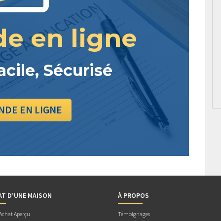
e en ligne
acile, Sécurisé
DE EN LIGNE
AT D’UNE MAISON
À PROPOS
 Achat Aperçu
Témoignages