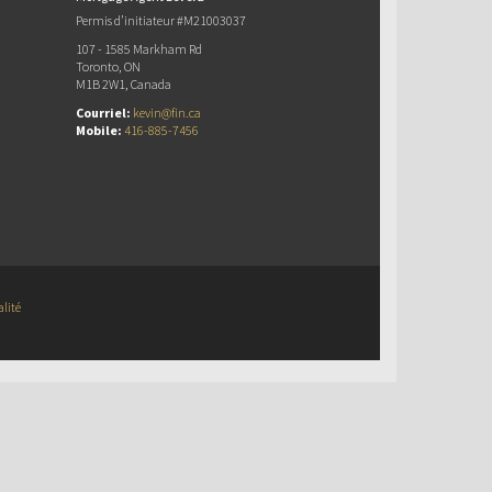
Permis d’initiateur #M21003037
107 - 1585 Markham Rd
Toronto, ON
M1B 2W1, Canada
Courriel:
kevin@fin.ca
Mobile:
416-885-7456
alité