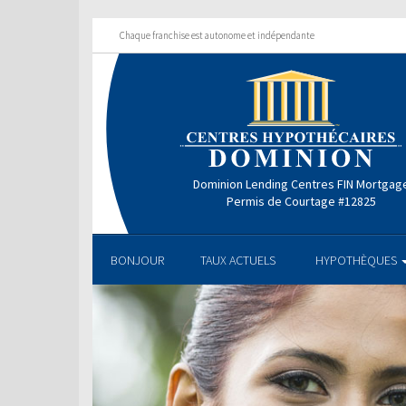
Chaque franchise est autonome et indépendante
Dominion Lending Centres FIN Mortgag
Permis de Courtage #12825
BONJOUR
TAUX ACTUELS
HYPOTHÈQUES