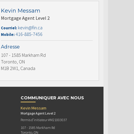
Kevin Messam
Mortgage Agent Level 2
kevin@fin.ca
Courriel:
416-885-7456
Mobile:
Adresse
107 - 1585 Markham Rd
Toronto, ON
M1B 2W1, Canada
COMMUNIQUER AVEC NOUS
Kevin Messam
Mortgage Agent Level 2
Permis d’initiateur #M21003037
107 - 1585 Markham Rd
Toronto, ON