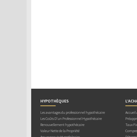
HYPOTHÈQUES
L’ACH
Les avantages du professionnel hypothécaire
Accueil
Les Coûts D’un Professionnel Hypothécaire
Préappr
Renouvellement hypothécaire
Taux Fix
Valeur Nette de la Propriété
Compren
Assurance vie Hypothécaire
Détermi