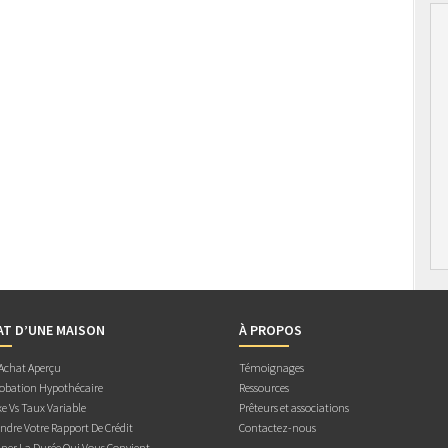
AT D’UNE MAISON
À PROPOS
 Achat Aperçu
Témoignages
obation Hypothécaire
Ressources
e Vs Taux Variable
Prêteurs et associations
dre Votre Rapport De Crédit
Contactez-nous
ner La Durée Qui Vous Convient