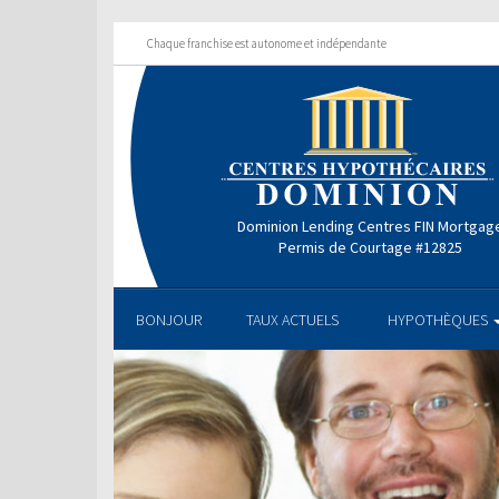
Chaque franchise est autonome et indépendante
Dominion Lending Centres FIN Mortgag
Permis de Courtage #12825
BONJOUR
TAUX ACTUELS
HYPOTHÈQUES