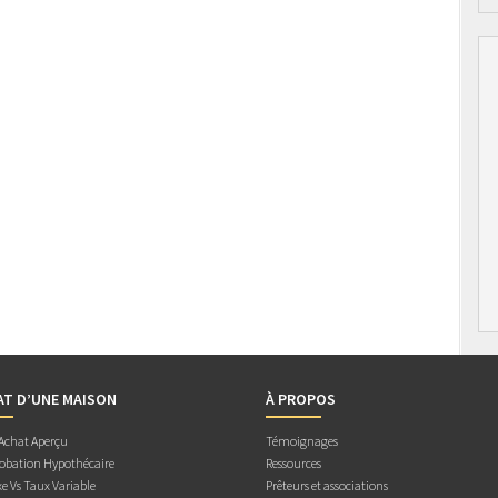
AT D’UNE MAISON
À PROPOS
 Achat Aperçu
Témoignages
obation Hypothécaire
Ressources
e Vs Taux Variable
Prêteurs et associations