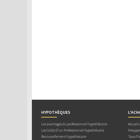
HYPOTHÈQUES
L’ACH
Les avantages du professionnel hypothécaire
Accueil
Les Coûts D’un Professionnel Hypothécaire
Préappr
Renouvellement hypothécaire
Taux Fix