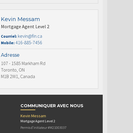
Kevin Messam
Mortgage Agent Level 2
kevin@fin.ca
Courriel:
416-885-7456
Mobile:
Adresse
107 - 1585 Markham Rd
Toronto, ON
M1B 2W1, Canada
COMMUNIQUER AVEC NOUS
Kevin Messam
Mortgage Agent Level 2
Permis d’initiateur #M21003037